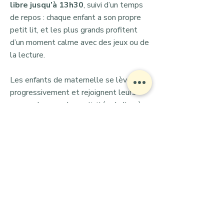
libre jusqu’à 13h30
, suivi d’un temps
de repos : chaque enfant a son propre
petit lit, et les plus grands profitent
d’un moment calme avec des jeux ou de
la lecture.
Les enfants de maternelle se lèvent
progressivement et rejoignent leurs
camarades pour les activités de l’après-
midi.
L’
après-midi est riche en activités
variées
:
Éveil musical, jardinage, découverte du
vivant, atelier cuisine, yoga, philosophie,
et danse/mouvement libre.
Un atelier d'art est accessible toute la
journée, où les enfants peuvent