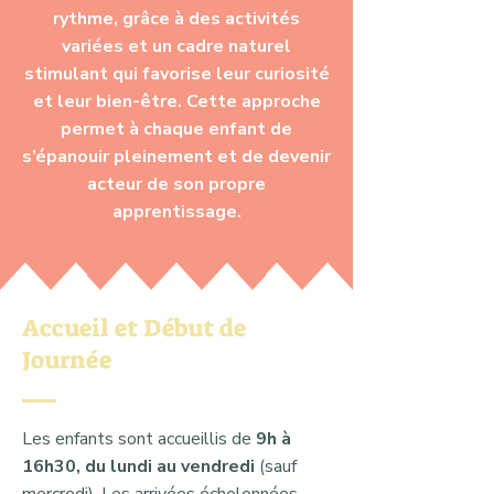
rythme, grâce à des activités
variées et un cadre naturel
stimulant qui favorise leur curiosité
et leur bien-être. Cette approche
permet à chaque enfant de
s’épanouir pleinement et de devenir
acteur de son propre
apprentissage.
Accueil et Début de
Journée
Les enfants sont accueillis de
9h à
16h30, du lundi au vendredi
(sauf